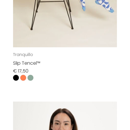
Tranquillo
Slip Tencel™
€
17,50