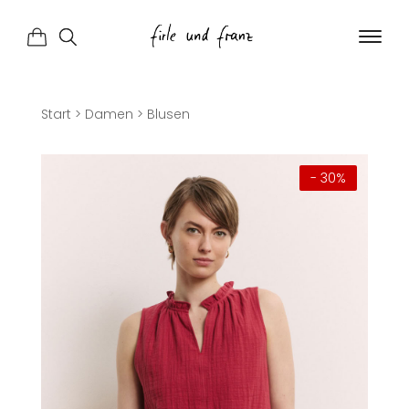
Start
>
Damen
>
Blusen
- 30%