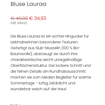
Bluse Lauraa
Ursprünglicher
Aktueller
€
49,90
€
34,93
Preis
Preis
inkl. Mwst.
war:
ist:
€ 49,90
€ 34,93.
Die Bluse Lauraa ist ein echter Hingucker für
Liebhaberinnen besonderer Texturen.
Gefertigt aus Slub-Musselin (100 % Bio-
Baumwolle), überzeugt sie durch ihre
charakteristische, leicht unregelmäßige
Oberflächenstruktur. Der lockere Schnitt und
die feinen Details am Rundhalsausschnitt
machen sie zum idealen Begleiter für warme
Sommertage – luftig, blickdicht und
wunderbar weich auf der Haut.