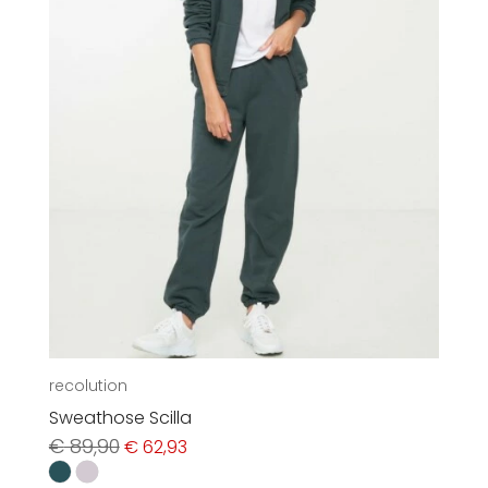
recolution
Sweathose Scilla
Ursprünglicher
Aktueller
€
89,90
€
62,93
Preis
Preis
war:
ist: