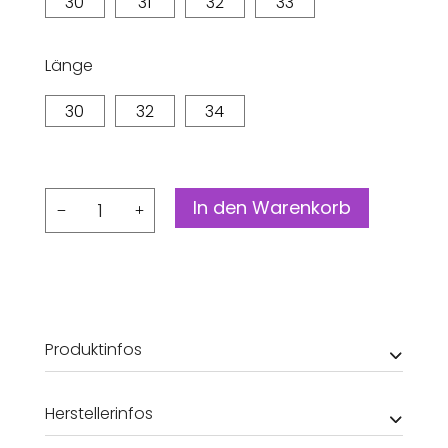
30
31
32
33
Länge
30
32
34
Jeans
In den Warenkorb
Juno
Medium
Menge
Produktinfos
Herstellerinfos