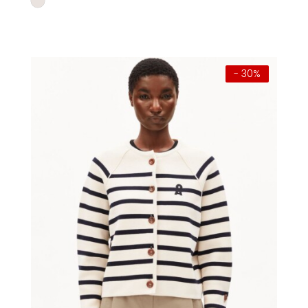
war:
ist:
€ 69,90
€ 48,93.
- 30%