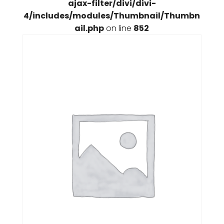
ajax-filter/divi/divi-
4/includes/modules/Thumbnail/Thumbn
ail.php
on line
852