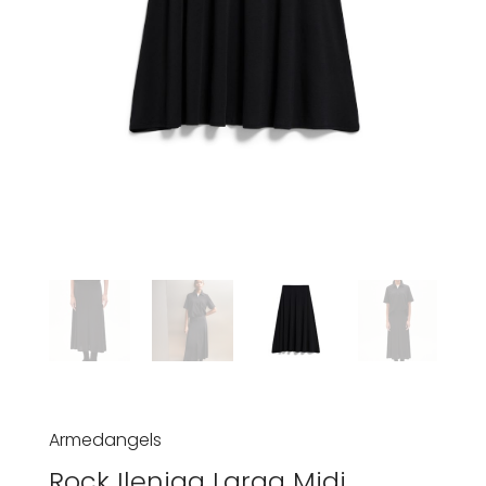
Armedangels
Rock Ileniaa Laraa Midi