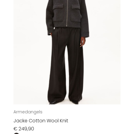
Kinder
Accessoires
Sale
Gutscheine
Über uns
Armedangels
Jacke Cotton Wool Knit
€
249,90