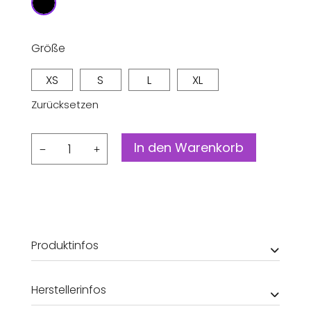
Größe
XS
S
L
XL
Zurücksetzen
Rock
In den Warenkorb
Ileniaa
Laraa
Midi
Menge
Produktinfos
Herstellerinfos