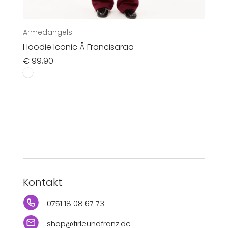
Armedangels
Hoodie Iconic Å Francisaraa
€
99,90
Kontakt
0751 18 08 67 73
shop@firleundfranz.de