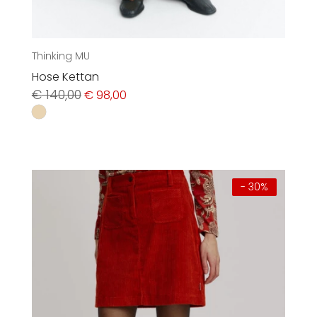
Thinking MU
Hose Kettan
Ursprünglicher
Aktueller
€
140,00
€
98,00
Preis
Preis
war:
ist:
€ 140,00
€ 98,00.
- 30%