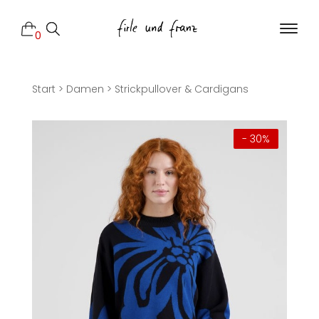
0
Start
>
Damen
>
Strickpullover & Cardigans
- 30%