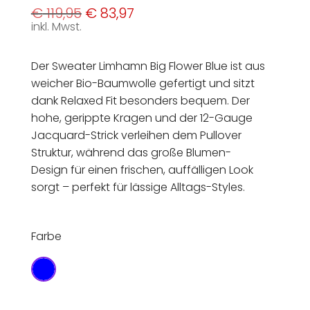
Ursprünglicher
Aktueller
€
119,95
€
83,97
Preis
Preis
inkl. Mwst.
war:
ist:
€ 119,95
€ 83,97.
Der Sweater Limhamn Big Flower Blue ist aus
weicher Bio-Baumwolle gefertigt und sitzt
dank Relaxed Fit besonders bequem. Der
hohe, gerippte Kragen und der 12-Gauge
Jacquard-Strick verleihen dem Pullover
Struktur, während das große Blumen-
Design für einen frischen, auffälligen Look
sorgt – perfekt für lässige Alltags-Styles.
Farbe