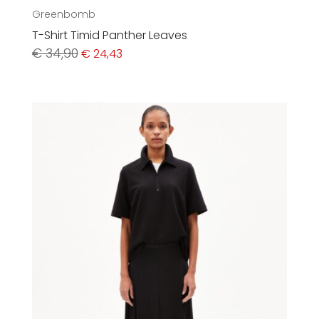
Greenbomb
T-Shirt Timid Panther Leaves
Ursprünglicher
Aktueller
€
34,90
€
24,43
Preis
Preis
war:
ist:
€ 34,90
€ 24,43.