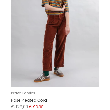
Brava Fabrics
Hose Pleated Cord
Ursprünglicher
Aktueller
€
129,00
€
90,30