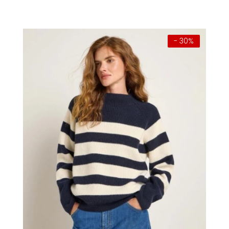
Preis
Preis
war:
ist:
€ 129,00
€ 90,30.
- 30%