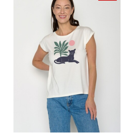
Damen
Herren
Kinder
Accessoires
Sale
Gutscheine
Über uns