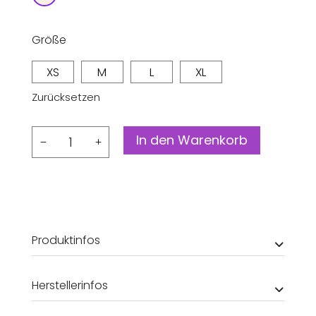
Größe
XS
M
L
XL
Zurücksetzen
T-
In den Warenkorb
Shirt
Visby
Autumn
Birds
Menge
Produktinfos
Herstellerinfos