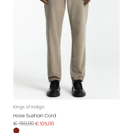
Accessoires
Sale
Gutscheine
Über uns
Kings of Indigo
Hose Sushan Cord
Ursprünglicher
Aktueller
€
150,00
€
105,00
Preis
Preis
war:
ist: