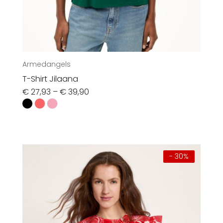
Armedangels
T-Shirt Jilaana
€
27,93
–
€
39,90
- 30%