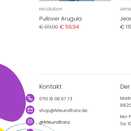
recolution
Arm
Pullover Arugula
Jea
Ursprünglicher
Aktueller
€
99,90
€
59,94
€
11
Preis
Preis
war:
ist:
€ 99,90
€ 59,94.
Kontakt
Der
Mark
0751 18 08 67 73
8821
shop@firleundfranz.de
Mo-Fr
@firleundfranz
Sa: 1