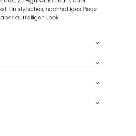
perfekt zu High‑Waist Jeans oder
t. Ein stylisches, nachhaltiges Piece
 aber auffälligen Look.