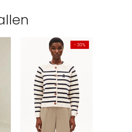
allen
- 30%