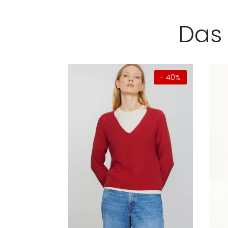
Das 
- 40%