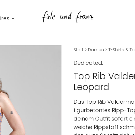
ires
Start
>
Damen
>
T-Shirts & T
Dedicated.
Top Rib Valde
Leopard
Das Top Rib Valdermar
figurbetontes Ripp-To
deinem Outfit sofort ei
weiche Rippstoff sch