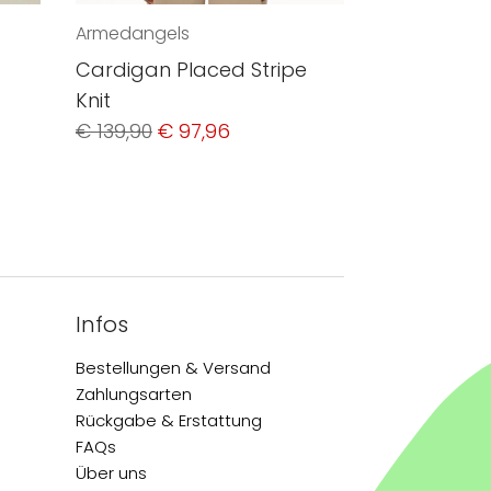
Armedangels
Cardigan Placed Stripe
Knit
Ursprünglicher
Aktueller
€
139,90
€
97,96
Preis
Preis
war:
ist:
€ 139,90
€ 97,96.
Infos
Bestellungen & Versand
Zahlungsarten
Rückgabe & Erstattung
FAQs
Über uns