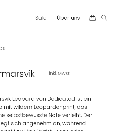
Sale
Über uns
ops
rmarsvik
inkl. Mwst.
svik Leopard von Dedicated ist ein
p mit wildem Leopardenprint, das
ne selbstbewusste Note verleiht. Der
miegt sich angenehm an, während