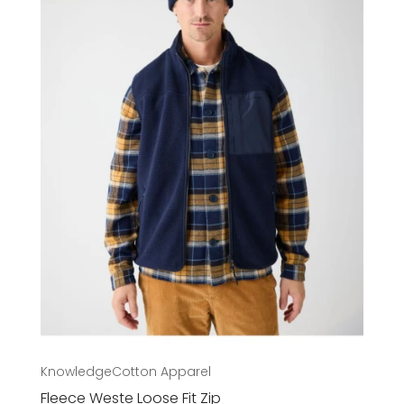
Damen
Herren
Kinder
Accessoires
Sale
Gutscheine
Über uns
KnowledgeCotton Apparel
Fleece Weste Loose Fit Zip